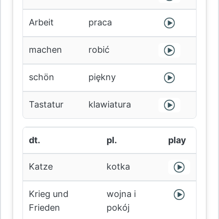
Arbeit
praca
machen
robić
schön
piękny
Tastatur
klawiatura
dt.
pl.
play
Katze
kotka
Krieg und
wojna i
Frieden
pokój