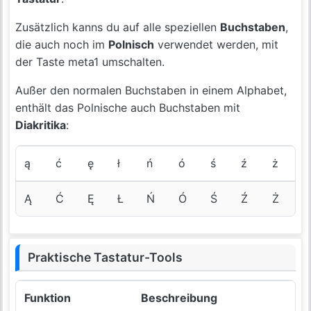
Zusätzlich kanns du auf alle speziellen
Buchstaben
,
die auch noch im
Polnisch
verwendet werden, mit
der Taste meta1 umschalten.
Außer den normalen Buchstaben in einem Alphabet,
enthält das Polnische auch Buchstaben mit
Diakritika
:
ą
ć
ę
ł
ń
ó
ś
ź
ż
Ą
Ć
Ę
Ł
Ń
Ó
Ś
Ź
Ż
Praktische Tastatur-Tools
Funktion
Beschreibung