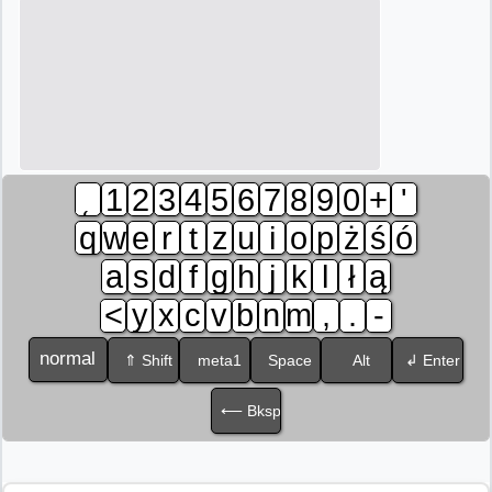
˛
1
2
3
4
5
6
7
8
9
0
+
'
q
w
e
r
t
z
u
i
o
p
ż
ś
ó
a
s
d
f
g
h
j
k
l
ł
ą
<
y
x
c
v
b
n
m
,
.
-
normal
⇑ Shift
meta1
Space
Alt
↲ Enter
⟵ Bksp