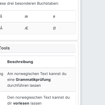
ese drei besonderen Buchstaben:
å
æ
ø
Å
Æ
Ø
Tools
Beschreibung
ng
Am norwegischen Text kannst du
eine
Grammatikprüfung
durchführen lassen
Den norwegieschen Text kannst du
dir
vorlesen
lassen