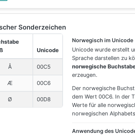
scher Sonderzeichen
Norwegisch im Unicode
chstabe
Unicode wurde erstellt u
ß
Unicode
Sprache darstellen zu kö
norwegische Buchstab
Å
00C5
erzeugen.
Æ
00C6
Der norwegische Buchs
dem Wert 00C6. In der Ta
Ø
00D8
Werte für alle norwegis
norwegischen Alphabets
Anwendung des Unicodes