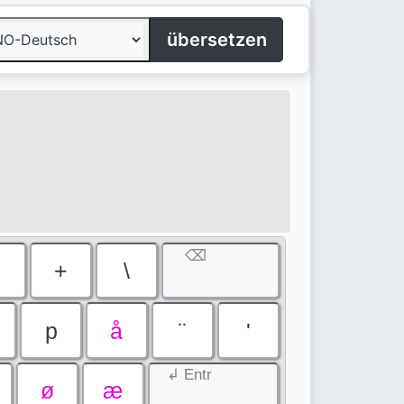
übersetzen
⌫
0
+
\
p
å
¨
'
↲ Entr
ø
æ