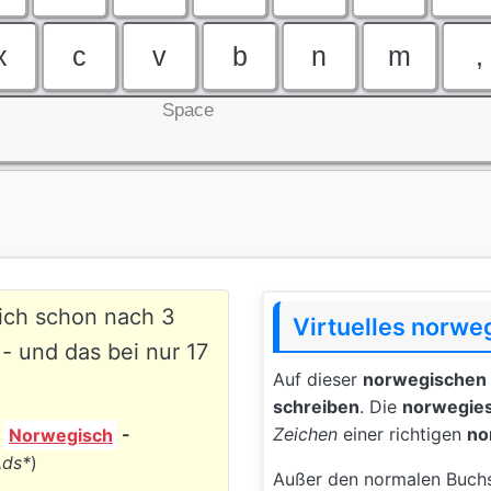
x
c
v
b
n
m
,
Space
sich schon nach 3
Virtuelles norwe
- und das bei nur 17
Auf dieser
norwegischen 
schreiben
. Die
norwegies
Zeichen
einer richtigen
no
s
Norwegisch
-
Ads*
)
Außer den normalen Buchst