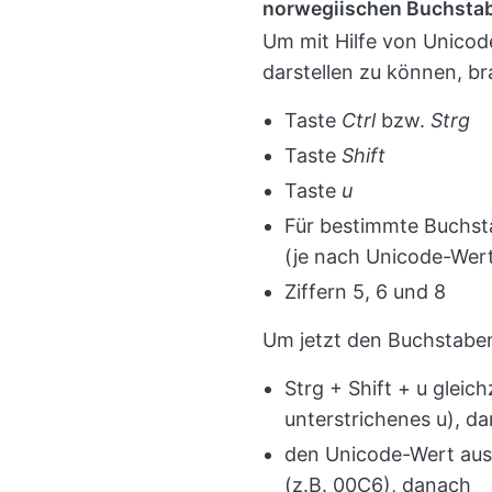
norwegiischen Buchsta
Um mit Hilfe von Unico
darstellen zu können, br
Taste
Ctrl
bzw.
Strg
Taste
Shift
Taste
u
Für bestimmte Buchsta
(je nach Unicode-Wer
Ziffern 5, 6 und 8
Um jetzt den Buchstab
Strg + Shift + u gleich
unterstrichenes u), d
den Unicode-Wert aus
(z.B. 00C6), danach