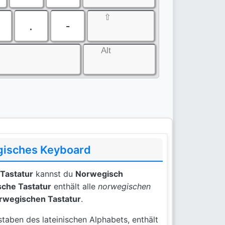
⇧
.
-
Alt
gisches Keyboard
Tastatur
kannst du
Norwegisch
che Tastatur
enthält alle
norwegischen
rwegischen Tastatur
.
aben des lateinischen Alphabets, enthält