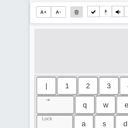
A+
A-
|
1
2
3
⇥
q
w
Lock
a
s
d