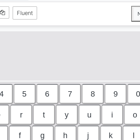
Fluent
4
5
6
7
8
9
e
r
t
y
u
i
o
f
g
h
j
k
l