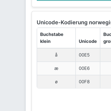
Unicode-Kodierung norwegi
Buchstabe
Bu
klein
Unicode
gro
å
00E5
æ
00E6
ø
00F8