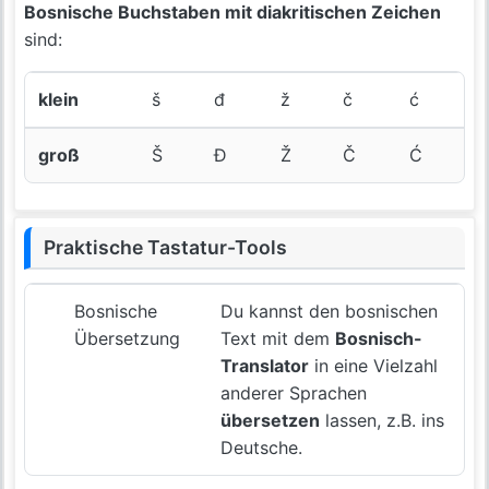
Bosnische Buchstaben mit diakritischen Zeichen
sind:
klein
š
đ
ž
č
ć
groß
Š
Đ
Ž
Č
Ć
Praktische Tastatur-Tools
Bosnische
Du kannst den bosnischen
Übersetzung
Text mit dem
Bosnisch-
Translator
in eine Vielzahl
anderer Sprachen
übersetzen
lassen, z.B. ins
Deutsche.