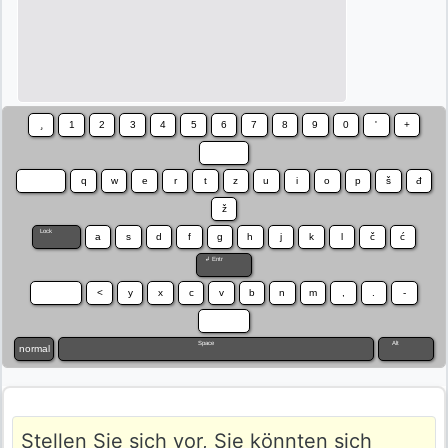
¸
1
2
3
4
5
6
7
8
9
0
'
+
⌫
⇥
q
w
e
r
t
z
u
i
o
p
š
đ
ž
Lock
a
s
d
f
g
h
j
k
l
č
ć
↲ Entr
⇧
<
y
x
c
v
b
n
m
,
.
-
⇧
Space
Alt
normal
Stellen Sie sich vor, Sie könnten sich