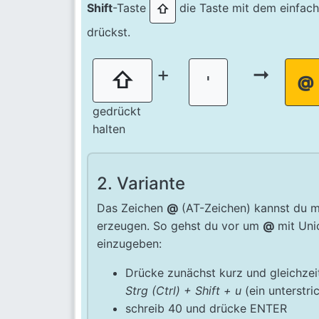
Shift
-Taste
die Taste mit dem einfac
⇧
drückst.
+
➞
⇧
'
@
gedrückt
halten
2. Variante
Das Zeichen
@
(AT-Zeichen) kannst du m
erzeugen. So gehst du vor um
@
mit Uni
einzugeben:
Drücke zunächst kurz und gleichzeit
Strg (Ctrl) + Shift + u
(ein unterstri
schreib 40 und drücke ENTER