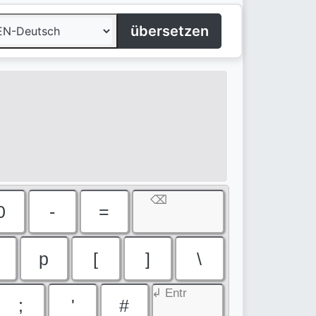
übersetzen
⌫
0
-
=
p
[
]
\
↲ Entr
;
'
#