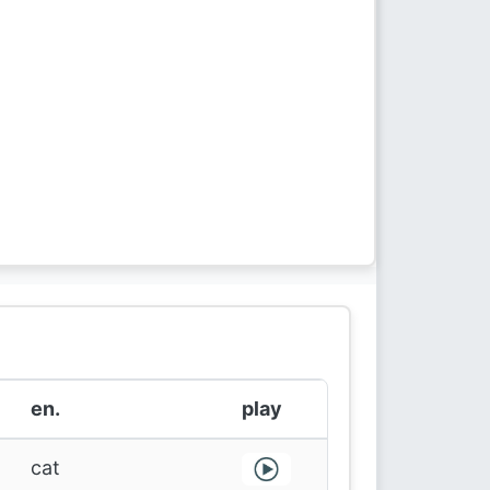
en.
play
cat