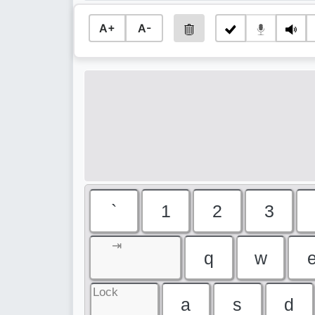
A+
A-
`
1
2
3
⇥
q
w
Lock
a
s
d