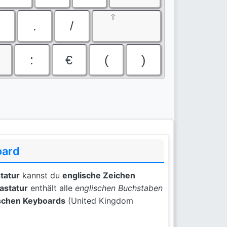
⇧
.
/
:
€
(
)
oard
tatur
kannst du
englische Zeichen
astatur
enthält alle
englischen Buchstaben
schen Keyboards
(United Kingdom