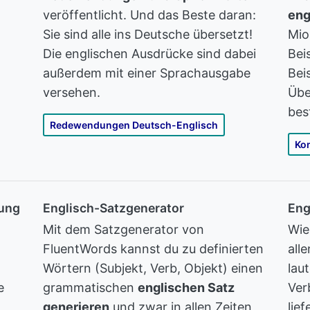
veröffentlicht. Und das Beste daran:
eng
Sie sind alle ins Deutsche übersetzt!
Mio
Die englischen Ausdrücke sind dabei
Beis
außerdem mit einer Sprachausgabe
Bei
versehen.
Übe
bes
Redewendungen Deutsch-Englisch
Ko
zung
Englisch-Satzgenerator
Eng
Mit dem Satzgenerator von
Wie
FluentWords kannst du zu definierten
all
Wörtern (Subjekt, Verb, Objekt) einen
lau
e
grammatischen
englischen Satz
Ver
generieren
und zwar in allen Zeiten
lie