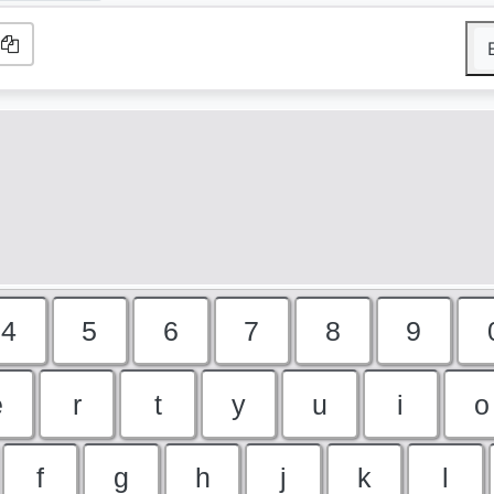
4
5
6
7
8
9
e
r
t
y
u
i
o
f
g
h
j
k
l