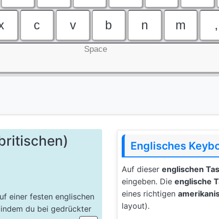
x
c
v
b
n
m
,
Space
britischen)
Englisches Keyb
Auf dieser
englischen Tas
eingeben. Die
englische T
eines richtigen
amerikani
f einer festen englischen
layout).
 indem du bei gedrückter