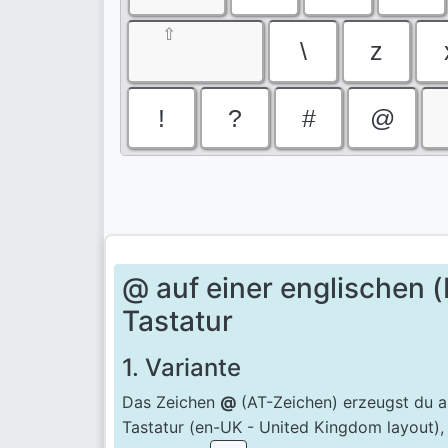
⇧
\
z
!
?
#
@
@ auf einer englischen (
Tastatur
1. Variante
Das Zeichen
@
(AT-Zeichen) erzeugst du au
Tastatur (en-UK - United Kingdom layout),