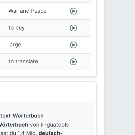
War and Peace
to buy
large
to translate
text-Wörterbuch
örterbuch
von linguatools
dest du 1,4 Mio.
deutsch-