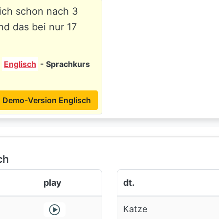
sich schon nach 3
nd das bei nur 17
s
Englisch
- Sprachkurs
Demo-Version Englisch
ch
play
dt.
Katze