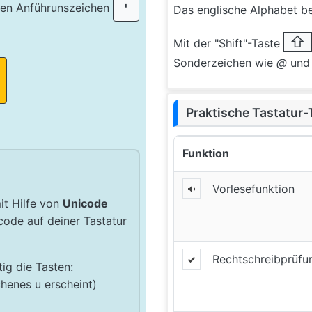
hen Anführunszeichen
'
Das englische Alphabet be
⇧
Mit der "Shift"-Taste
Sonderzeichen wie
@
und 
Praktische Tastatur-
Funktion
Vorlesefunktion
it Hilfe von
Unicode
code auf deiner Tastatur
Rechtschreibprüfu
ig die Tasten:
chenes u erscheint)