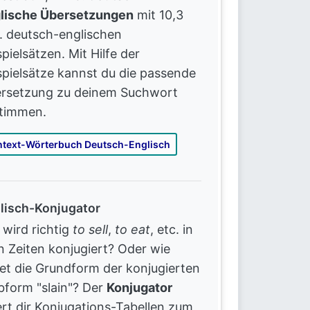
lische Übersetzungen
mit 10,3
. deutsch-englischen
pielsätzen. Mit Hilfe der
spielsätze kannst du die passende
rsetzung zu deinem Suchwort
timmen.
ntext-Wörterbuch Deutsch-Englisch
lisch-Konjugator
 wird richtig
to sell
,
to eat
, etc. in
en Zeiten konjugiert? Oder wie
tet die Grundform der konjugierten
bform "slain"? Der
Konjugator
fert dir Konjugations-Tabellen zum