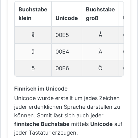
Buchstabe
Buchstabe
klein
Unicode
groß
Unic
å
00E5
Å
00C5
ä
00E4
Ä
00C4
ö
00F6
Ö
00D6
Finnisch im Unicode
Unicode wurde erstellt um jedes Zeichen
jeder erdenklichen Sprache darstellen zu
können. Somit läst sich auch jeder
finnische Buchstabe
mittels
Unicode
auf
jeder Tastatur erzeugen.