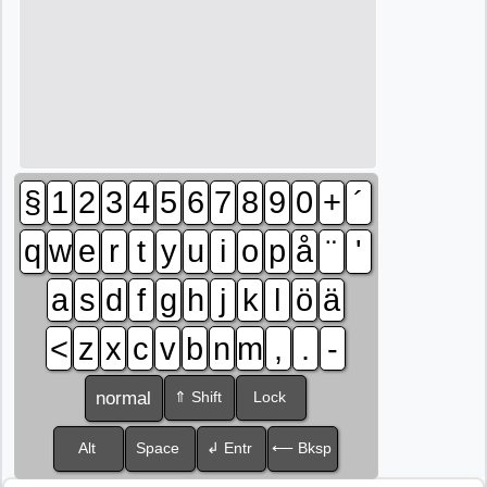
§
1
2
3
4
5
6
7
8
9
0
+
´
q
w
e
r
t
y
u
i
o
p
å
¨
'
a
s
d
f
g
h
j
k
l
ö
ä
<
z
x
c
v
b
n
m
,
.
-
normal
⇑ Shift
Lock
Alt
Space
↲ Entr
⟵ Bksp