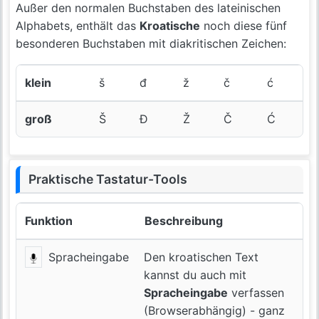
Außer den normalen Buchstaben des lateinischen
Alphabets, enthält das
Kroatische
noch diese fünf
besonderen Buchstaben mit diakritischen Zeichen:
klein
š
đ
ž
č
ć
groß
Š
Đ
Ž
Č
Ć
Praktische Tastatur-Tools
Funktion
Beschreibung
Spracheingabe
Den kroatischen Text
kannst du auch mit
Spracheingabe
verfassen
(Browserabhängig) - ganz