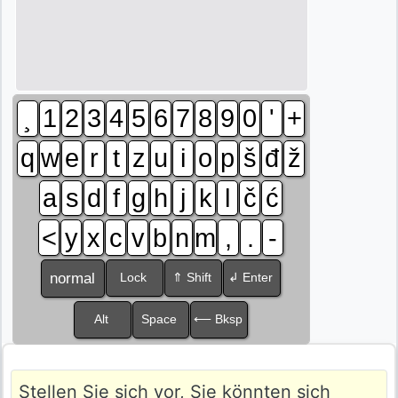
¸
1
2
3
4
5
6
7
8
9
0
'
+
q
w
e
r
t
z
u
i
o
p
š
đ
ž
a
s
d
f
g
h
j
k
l
č
ć
<
y
x
c
v
b
n
m
,
.
-
normal
Lock
⇑ Shift
↲ Enter
Alt
Space
⟵ Bksp
Stellen Sie sich vor, Sie könnten sich