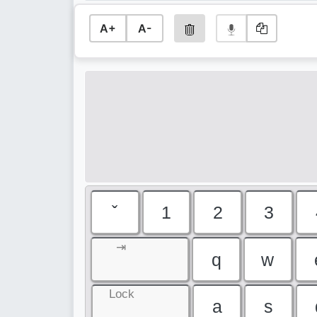
A+
A-
ˇ
1
2
3
⇥
q
w
Lock
a
s