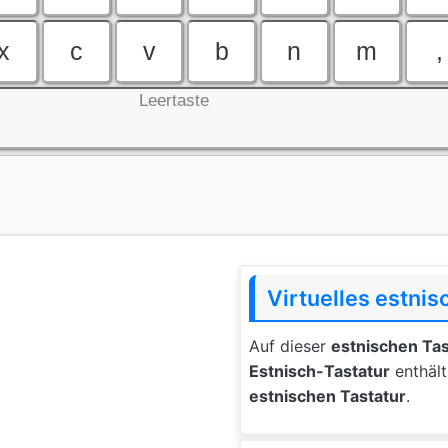
x
c
v
b
n
m
,
Leertaste
Virtuelles estni
Auf dieser
estnischen Tas
Estnisch-Tastatur
enthält
estnischen Tastatur
.