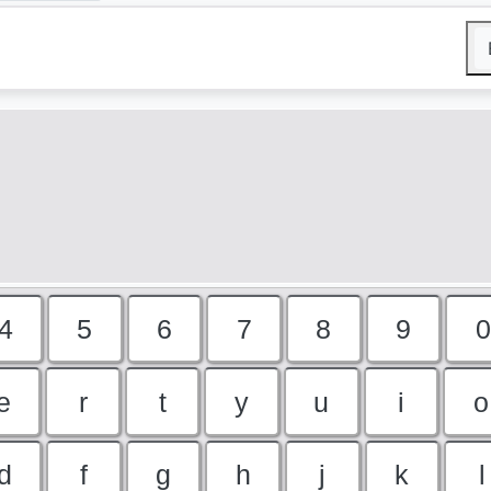
4
5
6
7
8
9
0
e
r
t
y
u
i
o
d
f
g
h
j
k
l