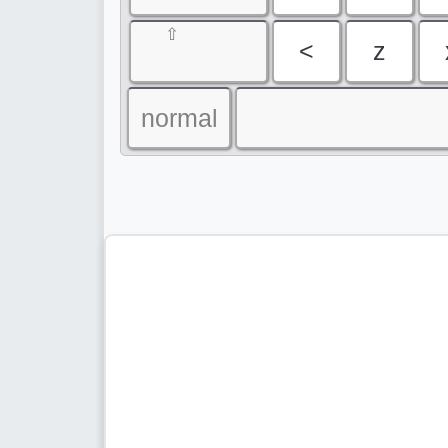
⇧
<
z
normal