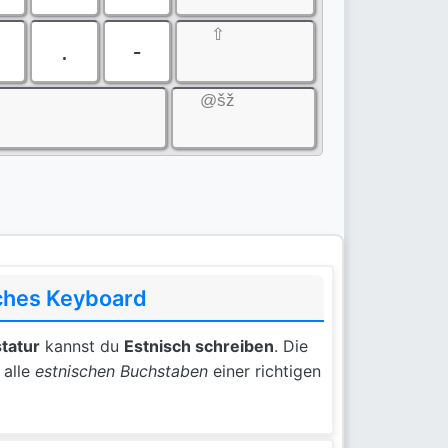
⇧
.
-
@šž
sches Keyboard
tatur
kannst du
Estnisch schreiben
. Die
 alle
estnischen Buchstaben
einer richtigen