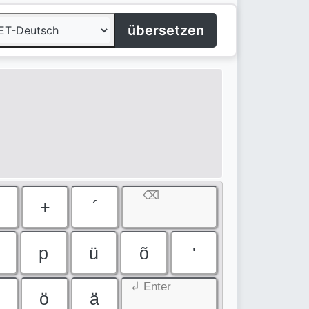
übersetzen
⌫
+
´
p
ü
õ
'
↲ Enter
ö
ä